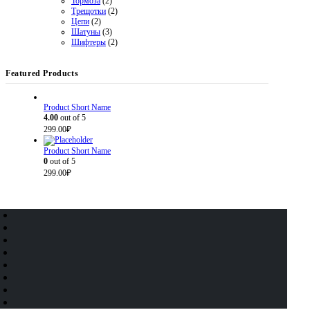
Тормоза
(2)
Трещотки
(2)
Цепи
(2)
Шатуны
(3)
Шифтеры
(2)
Featured Products
Product Short Name
4.00
out of 5
299.00
₽
Product Short Name
0
out of 5
299.00
₽