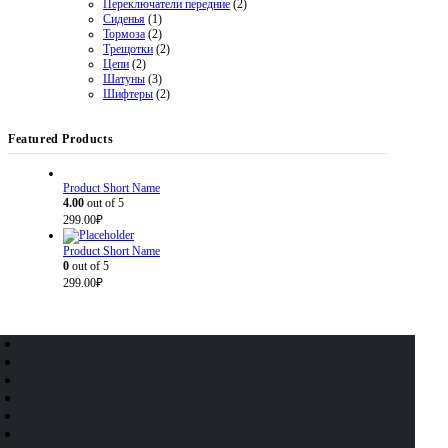
Переключатели передние
(2)
Сиденья
(1)
Тормоза
(2)
Трещотки
(2)
Цепи
(2)
Шатуны
(3)
Шифтеры
(2)
Featured Products
Product Short Name
4.00
out of 5
299.00
₽
Product Short Name
0
out of 5
299.00
₽