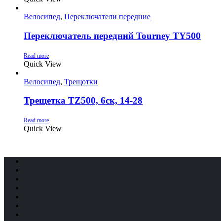
Велосипед
,
Переключатели передние
Переключатель передний Tourney TY500
Read more
Quick View
Велосипед
,
Трещотки
Трещетка TZ500, 6ск, 14-28
Read more
Quick View