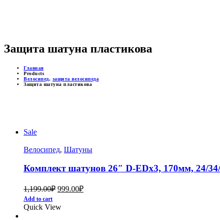
ДОСТУПНЫЕ ЦЕНЫ
Защита шатуна пластикова
Главная
Products
Велосипед
,
защита велосипеда
Защита шатуна пластикова
Sale
Велосипед
,
Шатуны
Комплект шатунов 26″ D-EDх3, 170мм, 24/34/
1,199.00
₽
999.00
₽
Add to cart
Quick View