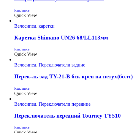
Read more
Quick View
Велосипед
,
каретки
Каретка Shimano UN26 68/LL113мм
Read more
Quick View
Велосипед
,
Переключатели задние
Перек-ль зад TY-21-B 6ск креп на петух(болт)
Read more
Quick View
Велосипед
,
Переключатели передние
Переключатель передний Tourney TY510
Read more
Quick View